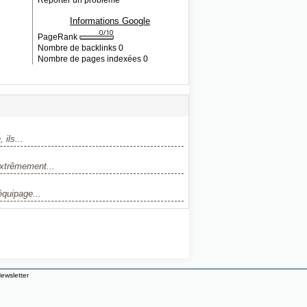
Reporter un problème
Informations Google
PageRank
Nombre de backlinks
0
Nombre de pages indexées
0
ils...
extrêmement...
équipage...
ewsletter