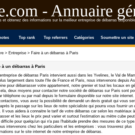
e.com - Annuaire gén
et obtenez des informations sur la meilleur entreprise de débarras disponible
notes
Top rank
Top referrers
Catégories
Soumettre un site
re
>
Entreprise
>
Faire à un débarras à Paris
e à un débarras à Paris
entreprise de débarras Paris intervient aussi dans les Yvelines, le Val de Mar
lus largement dans toute l'Ile de France et Paris, nous intervenons depuis As
ine pour débarrasser votre appartement, notre grenier et tout les locaux en gé
ela, deux moyens pour contacter notre société de débarras sur Paris sont po
ar téléphone ou par mail depuis le formulaire disponible sur notre site internet
ontactons, vous avez la possibilité de demandé un devis gratuit qui vous se
 après le passage sur les lieux de notre spécialiste qui pourra vous fournir un 
. Il vous aidera à connaitre le tarif de votre débarras car selon les matériaux à
asser et les lieux le prix peut varier et surtout l'estimation au mètre cube peut
difficile pour quelqu'un qui n'a pas l'habitude prendre des mesures de ce type
ous intervenons chez les particuliers et les entreprises : vous trouverez plus
rmations sur le site internet de notre entreprise de débarras.