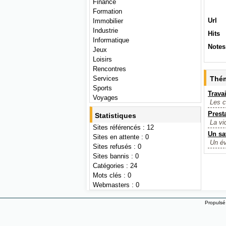
Finance
Formation
Url
Immobilier
Industrie
Hits
Informatique
Notes
Jeux
Loisirs
Rencontres
Services
Thém
Sports
Trava
Voyages
Les c
Prest
Statistiques
La vi
Sites référencés : 12
Un sa
Sites en attente : 0
Un év
Sites refusés : 0
Sites bannis : 0
Catégories : 24
Mots clés : 0
Webmasters : 0
Propulsé