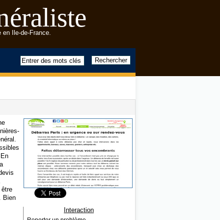
éraliste
 en Ile-de-France.
ne
nières-
néral.
ssibles
. En
ra
devis
 être
. Bien
Interaction