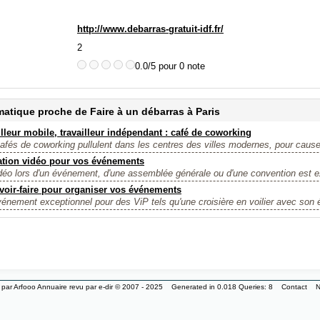
http://www.debarras-gratuit-idf.fr/
2
0.0/5 pour 0 note
atique proche de Faire à un débarras à Paris
illeur mobile, travailleur indépendant : café de coworking
afés de coworking pullulent dans les centres des villes modernes, pour cause, 
ation vidéo pour vos événements
déo lors d'un événement, d'une assemblée générale ou d'une convention est 
voir-faire pour organiser vos événements
énement exceptionnel pour des ViP tels qu'une croisière en voilier avec son 
 par
Arfooo Annuaire
revu par
e-dir
© 2007 - 2025 Generated in 0.018 Queries: 8
Contact
N