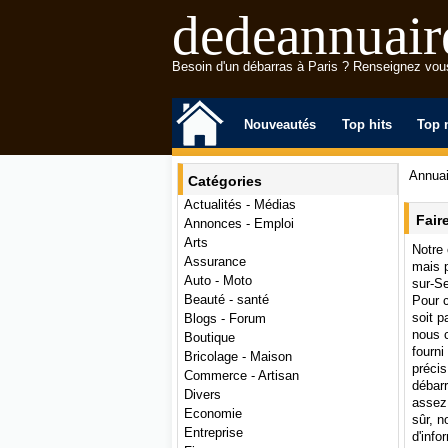
dedeannuair
Besoin d'un débarras à Paris ? Renseignez vous 
Nouveautés
Top hits
Top 
Annuai
Catégories
Actualités - Médias
Fair
Annonces - Emploi
Arts
Notre 
Assurance
mais p
Auto - Moto
sur-Se
Beauté - santé
Pour c
soit p
Blogs - Forum
nous c
Boutique
fourni
Bricolage - Maison
précis
Commerce - Artisan
débarr
Divers
assez 
Economie
sûr, n
Entreprise
d'info